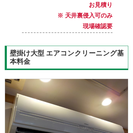
お見積り
※ 天井裏侵入可のみ
現場確認要
壁掛け大型 エアコンクリーニング基
本料金