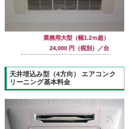
業務用大型（幅1.2ｍ超）
24,000 円（税別）／台
天井埋込み型（4方向） エアコンク
リーニング基本料金