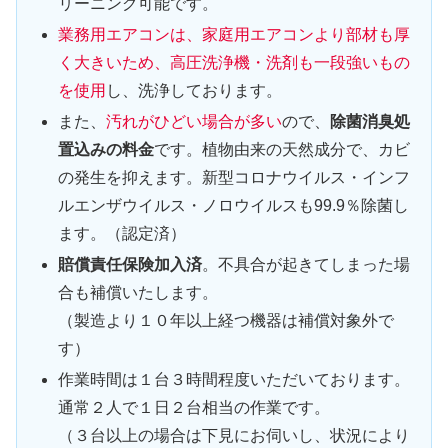
リーニング可能です。
業務用エアコンは、家庭用エアコンより部材も厚
く大きいため、高圧洗浄機・洗剤も一段強いもの
を使用
し、洗浄しております。
また、
汚れがひどい場合が多い
ので、
除菌消臭処
置込みの料金
です。植物由来の天然成分で、カビ
の発生を抑えます。新型コロナウイルス・インフ
ルエンザウイルス・ノロウイルスも99.9％除菌し
ます。（認定済）
賠償責任保険加入済
。不具合が起きてしまった場
合も補償いたします。
（製造より１０年以上経つ機器は補償対象外で
す）
作業時間は１台３時間程度いただいております。
通常２人で１日２台相当の作業です。
（３台以上の場合は下見にお伺いし、状況により