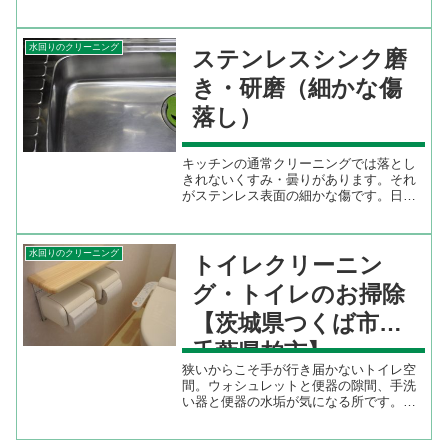
ます。洗面脱衣室のクリーニングでサニタリー空間をリフレッシ
ュ...
水回りのクリーニング
ステンレスシンク磨
き・研磨（細かな傷
落し）
キッチンの通常クリーニングでは落とし
きれないくすみ・曇りがあります。それ
がステンレス表面の細かな傷です。日常
の使用の中でいつの間にか付いてしまう
もので、だんだん輝きが無くなっていき
ます。その場合、洗浄の範囲を超えて磨
水回りのクリーニング
トイレクリーニン
いて落としていきます。ス...
グ・トイレのお掃除
【茨城県つくば市～
千葉県柏市】
狭いからこそ手が行き届かないトイレ空
間。ウォシュレットと便器の隙間、手洗
い器と便器の水垢が気になる所です。ト
イレを清潔にしておくと、使う度に気分
のリフレッシュにもつながります。本格