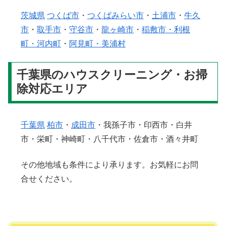
茨城県
つくば市
・
つくばみらい市
・
土浦市
・
牛久
市
・
取手市
・
守谷市
・
龍ヶ崎市
・
稲敷市・利根
町・河内町
・
阿見町・美浦村
千葉県のハウスクリーニング・お掃
除対応エリア
千葉県
柏市
・
成田市
・我孫子市・印西市・白井
市・栄町・神崎町・八千代市・佐倉市・酒々井町
その他地域も条件により承ります。お気軽にお問
合せください。