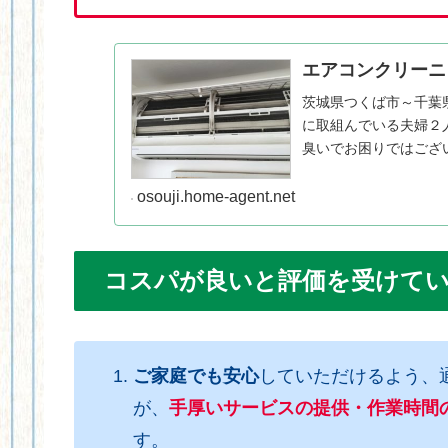
エアコンクリーニ
茨城県つくば市～千葉
に取組んでいる夫婦２
臭いでお困りではござ
いております。格安店
osouji.home-agent.net
コスパが良いと評価を受けて
ご家庭でも安心
していただけるよう、
が、
手厚いサービスの提供・作業時間
す。