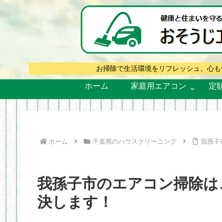
お掃除で生活環境をリフレッシュ。心も
ホーム
家庭用エアコン
定
ホーム
千葉県のハウスクリーニング
我孫子
我孫子市のエアコン掃除は
決します！