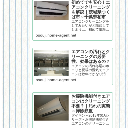
初めてでも安心！エ
アコンクリーニング
を解説｜茨城県つく
ば市～千葉県柏市
エアコンクリーニングを
してみたいがと躊躇して
しまう…。初めて依頼す
る方にとってはハードル
osouji.home-agent.net
があるようです。そんな
方の不安が少しでも減る
ように、作業の様子を記
載しました。茨城県南～
エアコンの汚れとク
千葉県北でエアコンクリ
リーニングの必要
ーニングを手掛ける個人
性、効果はあるの？
店が解説いたします。
エアコンの汚れ冬場のホ
コリと夏場の湿気でエア
コンは数年でかなり汚れ
ます。特に猛暑の影響で
osouji.home-agent.net
使用頻度は年々増え、ま
すます汚れる状況になっ
ています。また、近年の
住宅は気密性が高く、密
お掃除機能付きエア
な空間で汚れたエアコン
コンはクリーニング
を使い続けることは、け
不要？｜汚れの実態
して体に良いことでは...
～掃除頻度
ダイキン－2013年製Aシ
リーズ－お掃除機能付き
エアコンのクリーニング
をしました。ダイキンエ