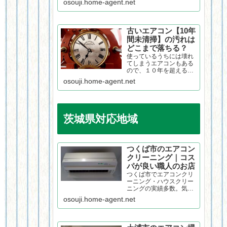
osouji.home-agent.net
アコンには、高速ストリ
ーマという空気をキレイ
にする機能があります
が、どの位その機能に効
古いエアコン【10年
果があるのかのレポート
間未清掃】の汚れは
です。
どこまで落ちる？
使っているうちには壊れ
てしまうエアコンもある
ので、１０年を超えると
よくもっているなと感じ
osouji.home-agent.net
ます。古いエアコンのク
リーニングはよくやりま
すが、今回のエアコンは
最強クラスの汚れでし
た。タバコのヤニ汚れが
茨城県対応地域
ひどかったので、見た瞬
間「どこまで落とせる
も...
つくば市のエアコン
クリーニング｜コス
パが良い職人のお店
つくば市でエアコンクリ
ーニング・ハウスクリー
ニングの実績多数。気に
なるエアコンの汚れや臭
osouji.home-agent.net
い、自分では掃除できな
いレンジフード等の住ま
いの汚れでお困りではご
ざいませんか？お掃除に