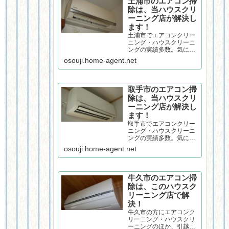
土浦市のエアコン掃
真摯に取組んでいる夫婦
除は、当ハウスクリ
２人が作業するコスパの
ーニング店が解決し
良い個人店です。丁寧な
エアコンクリーニングで
ます！
口コミ評価頂いておりま
土浦市でエアコンクリー
す。
ニング・ハウスクリーニ
ングの実績多数。気にな
るエアコンの汚れや臭
osouji.home-agent.net
い、自分では掃除できな
いレンジフード等の住ま
いの汚れでお困りではご
ざいませんか？お掃除に
取手市のエアコン掃
真摯に取組んでいる個人
除は、当ハウスクリ
店です。丁寧なエアコン
ーニング店が解決し
クリーニングで口コミ評
価頂いております。
ます！
取手市でエアコンクリー
ニング・ハウスクリーニ
ングの実績多数。気にな
るエアコンの汚れや臭
osouji.home-agent.net
い、自分では掃除できな
いレンジフード等の住ま
いの汚れでお困りではご
ざいませんか？お掃除に
牛久市のエアコン掃
真摯に取組んでいる個人
除は、このハウスク
店です。丁寧なエアコン
リーニング店で解
クリーニングで口コミ評
価頂いております。
決！
牛久市の方にエアコンク
リーニング・ハウスクリ
ーニングのほか、引越し