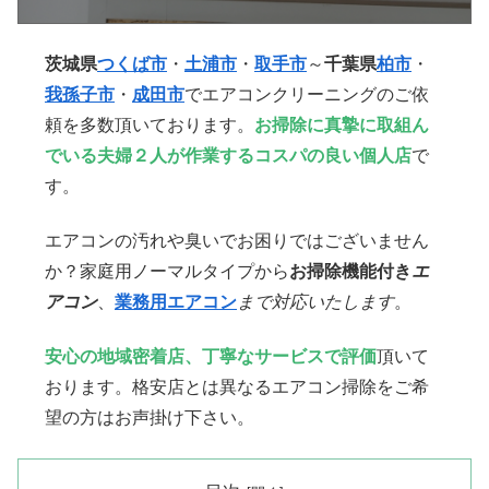
茨城県
つくば市
・
土浦市
・
取手市
～
千葉県
柏
市
・
我孫子市
・
成田
市
でエアコンクリーニングのご依
頼を多数頂いております。
お掃除に真摯に取組ん
でいる夫婦２人が作業するコスパの良い個人店
で
す。
エアコンの汚れや臭いでお困りではございません
か？家庭用ノーマルタイプから
お掃除機能付き
エ
アコン
、
業務用エアコン
まで対応いたします
。
安心の地域密着店、丁寧なサービスで評価
頂いて
おります。格安店とは異なるエアコン掃除をご希
望の方はお声掛け下さい。