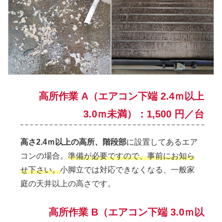
高所作業 A（エアコン下端 2.4ｍ以上
3.0ｍ未満）：1,500 円／台
高さ2.4ｍ以上の高所、階段部
に設置してあるエア
コンの場合。
準備が必要ですので、事前にお知ら
せ下さい。
小脚立では対応できなくなる、一般家
庭の天井以上の高さです。
高所作業 B（エアコン下端 3.0ｍ以