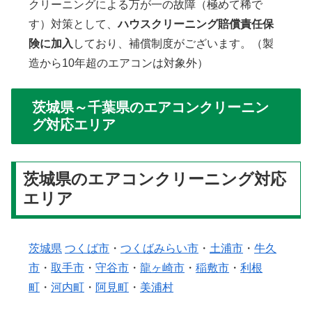
クリーニングによる万が一の故障（極めて稀で
す）対策として、
ハウスクリーニング賠償責任保
険に加入
しており、補償制度がございます。（製
造から10年超のエアコンは対象外）
茨城県～千葉県のエアコンクリーニン
グ対応エリア
茨城県のエアコンクリーニング対応
エリア
茨城県
つくば市
・
つくばみらい市
・
土浦市
・
牛久
市
・
取手市
・
守谷市
・
龍ヶ崎市
・
稲敷市
・
利根
町
・
河内町
・
阿見町
・
美浦村