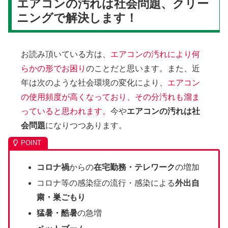
エアコンの汚れは社会問題、クリー
ニングで解決します！
お読み頂いている方は、
エアコンの汚れにより何
らかの形でお困り
のことだと思います。また、近
年は次のような社会環境の変化により、
エアコン
の使用頻度が高くなっており、その分汚れも溜ま
っていると思われます。
今や
エアコンの汚れは社
会問題
になりつつあります。
コロナ
禍
からの
在宅勤務・テレワーク
の増加
コロナ等の感染症の流行・感染による
外出自
粛・巣ごもり
猛暑・酷暑
の急増