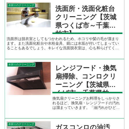
水回りのクリーニング
洗面所・洗面化粧台
クリーニング【茨城
県つくば市～千葉県
柏市】
洗面所は脱衣室としてもつかわれるため、ホコリや髪の毛が溜まり
ます。また洗面化粧台や水栓金具、鏡には水垢が付いてしまってい
ることもあるでしょう。キレイな洗面脱衣室は、心も和らげてくれ
ます。洗面脱衣室のクリーニングでサニタリー空間をリフレッシ
ュ...
水回りのクリーニング
レンジフード・換気
扇掃除、コンロクリ
ーニング【茨城県つ
くば市～千葉県柏
換気扇クリーニングお料理をしっかりさ
市】
れるほど、換気扇・レンジフードの汚れ
は溜まっていきます。「油汚れがひどす
ぎる」「手を出せない・出したくない」
「掃除が厄介だ」という声が多い換気扇
のお掃除。年に一度はプロのクリーニン
水回りのクリーニング
ガスコンロの油汚
グでスッキリきれいにして...